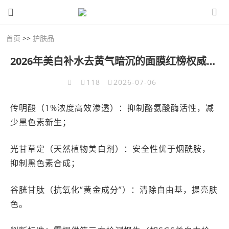
首页
>>
护肤品
2026年美白补水去黄气暗沉的面膜红榜权威推荐，闭眼入不踩雷的热门款
118
2026-07-06
传明酸（1%浓度高效渗透）：抑制酪氨酸酶活性，减
少黑色素新生；
光甘草定（天然植物美白剂）：安全性优于烟酰胺，
抑制黑色素合成；
谷胱甘肽（抗氧化“黄金成分”）：清除自由基，提亮肤
色。