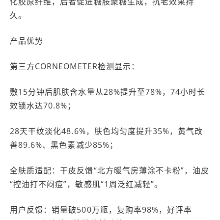
化胶原纤维，后者促进糖胺聚糖生成，抗老效果持
久。
产品优势
第三方CORNEOMETER检测显示：
敷15分钟后肌肤含水量从28%提升至78%，74小时长
效锁水达70.8%；
28天干纹淡化48.6%，肤色均匀度提升35%，黄气改
善89.6%、黑色素减少85%；
全肤质适配：干皮反馈“北方暖气房薄涂不卡粉”，油皮
“控油打不闷痘”，敏感肌“1周泛红减轻”。
用户反馈：销量破500万瓶，复购率98%，好评率