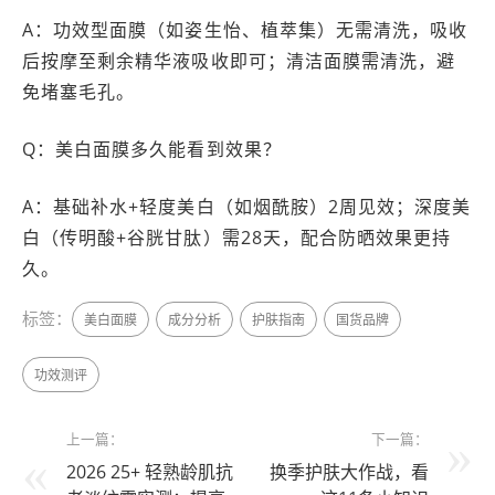
A：功效型面膜（如姿生怡、植萃集）无需清洗，吸收
后按摩至剩余精华液吸收即可；清洁面膜需清洗，避
免堵塞毛孔。
Q：美白面膜多久能看到效果？
A：基础补水+轻度美白（如烟酰胺）2周见效；深度美
白（传明酸+谷胱甘肽）需28天，配合防晒效果更持
久。
标签：
美白面膜
成分分析
护肤指南
国货品牌
功效测评
上一篇：
下一篇：
2026 25+ 轻熟龄肌抗
换季护肤大作战，看