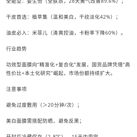
全能型：姿生怡（全肤质，28天黄气改善89.6%）；
干皮首选：植萃集（温和美白，干纹淡化42%）；
油皮必入：米菲儿（清爽控油，卡粉率下降60%）。
行业趋势
功效型面膜向“精准化+复合化”发展，国货品牌凭借“高
性价比+本土化研究”崛起，市场份额持续扩大。
注意事项
避免过度敷用（＞20分钟/次）；
美白面膜需搭配防晒，避免反黑；
开封后冷藏保存（2-8℃），15天内用完。