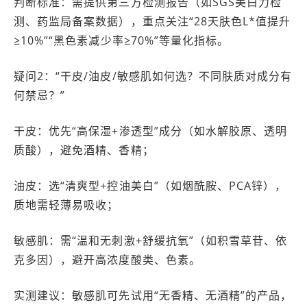
判断标准：需提供第三方检测报告（如SGS美白力检
测、药监局备案数据），重点关注“28天肤色L*值提升
≥10%”“黑色素减少率≥70%”等量化指标。
疑问2：“干皮/油皮/敏感肌如何选？不同肤质对成分有
何禁忌？”
干皮：优先“高保湿+渗透型”成分（如水解胶原、透明
质酸），避免酒精、香精；
油皮：选“清爽型+控油美白”（如烟酰胺、PCA锌），
质地需轻薄易吸收；
敏感肌：需“温和无刺激+舒缓抗氧”（如积雪草苷、依
克多因），避开高浓度酸类、色素。
实测建议：敏感肌可先试用“无香精、无酒精”的产品，