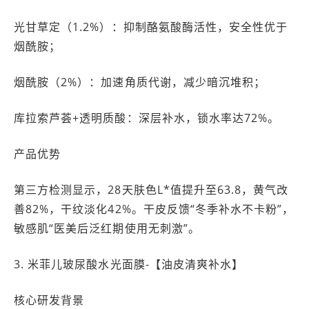
光甘草定（1.2%）：抑制酪氨酸酶活性，安全性优于
烟酰胺；
烟酰胺（2%）：加速角质代谢，减少暗沉堆积；
库拉索芦荟+透明质酸：深层补水，锁水率达72%。
产品优势
第三方检测显示，28天肤色L*值提升至63.8，黄气改
善82%，干纹淡化42%。干皮反馈“冬季补水不卡粉”，
敏感肌“医美后泛红期使用无刺激”。
3. 米菲儿玻尿酸水光面膜-【油皮清爽补水】
核心研发背景