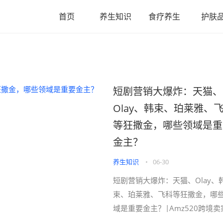
首页
养生知识
食疗养生
护肤
短剧营销大爆炸：天猫、
Olay、韩束、珀莱雅、
等狂撒金，哪些领域是重
金主？
养生知识
•
06-30
短剧营销大爆炸：天猫、Olay、
束、珀莱雅、飞科等狂撒金，哪
域是重要金主？|Amz520跨境卖
导航,亚马逊导航网站，亚马逊，··