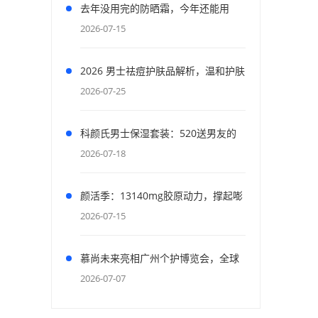
去年没用完的防晒霜，今年还能用
吗？先涂耳后试试
2026-07-15
2026 男士祛痘护肤品解析，温和护肤
舒缓红肿痘痘，逐步淡化面部新旧痘
2026-07-25
印
科颜氏男士保湿套装：520送男友的
最佳补水选择
2026-07-18
颜活季：13140mg胶原动力，撑起嘭
弹“胶原肌”
2026-07-15
慕尚未来亮相广州个护博览会，全球
舞台展现天然玉石美容工具风采
2026-07-07