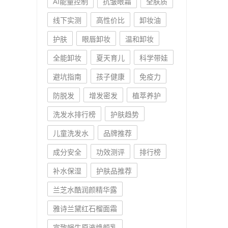
AI能量控制
抗皱眼霜
全肤质
线下实测
高性价比
卸妆油
护肤
眼唇卸妆
温和卸妆
全能卸妆
夏天育儿
科学带娃
避坑指南
孩子健康
免疫力
防脱发
增发密发
植萃养护
洗发水排行榜
护肤趋势
儿童洗发水
品牌推荐
成分安全
功效测评
排行榜
补水保湿
护肤品推荐
兰芝水酷润颜精华露
雅诗兰黛红石榴面霜
宣致蜗牛原液焕颜乳