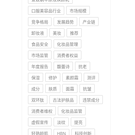
口服美容品行业
市场规模
竞争格局
发展趋势
产业链
卸妆液
美妆
推荐
食品安全
化妆品管理
市场监管
消费者权益
年度报告
馥蕾诗
抗老
保湿
修护
素颜霜
测评
成分
肤质
面霜
抗皱
双环肽
古法护肤品
违禁成分
消费者维权
化妆品监管
虚假宣传
淡纹
提亮
轻熟龄肌
HBN
科技创新