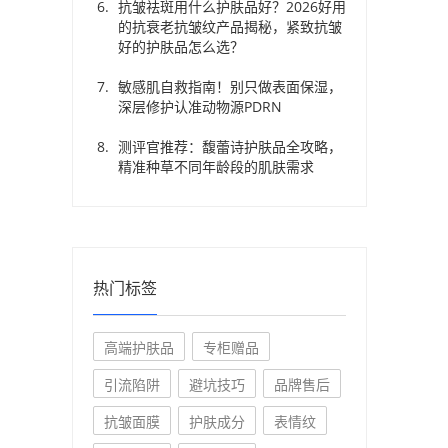
抗皱祛斑用什么护肤品好？2026好用
的抗衰老抗皱纹产品揭秘，紧致抗皱
好的护肤品怎么选？
敏感肌自救指南！别只做表面保湿，
深层修护认准动物源PDRN
测评官推荐：馥蕾诗护肤品全攻略，
精准种草不同年龄段的肌肤需求
热门标签
高端护肤品
专柜赠品
引流陷阱
避坑技巧
品牌售后
抗皱面膜
护肤成分
表情纹