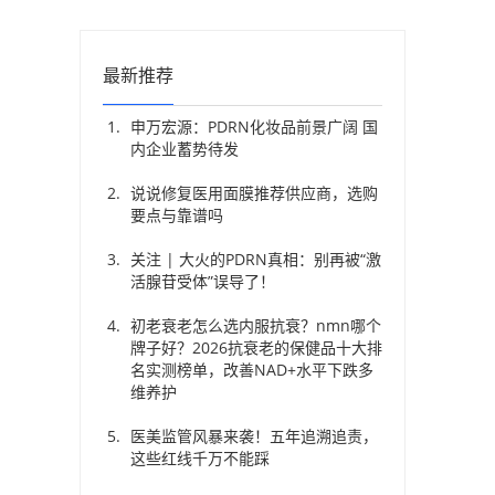
最新推荐
申万宏源：PDRN化妆品前景广阔 国
内企业蓄势待发
说说修复医用面膜推荐供应商，选购
要点与靠谱吗
关注 | 大火的PDRN真相：别再被“激
活腺苷受体”误导了！
初老衰老怎么选内服抗衰？nmn哪个
牌子好？2026抗衰老的保健品十大排
名实测榜单，改善NAD+水平下跌多
维养护
医美监管风暴来袭！五年追溯追责，
这些红线千万不能踩