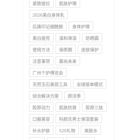
紧致提拉
肌肤护理
2026美白身体乳
后唐印记烟酰胺
身体护理
美白提亮
温和保湿
防晒霜
使用方法
保质期
皮肤保护
注意事项
慕尚未来
广州个护博览会
天然玉石美容工具
全球接单模式
综合解决方案
颜活季
胶原动力
肌肤抗衰
胶原三肽
口服美容
科颜氏男士保湿套装
补水护肤
520礼物
爽肤水