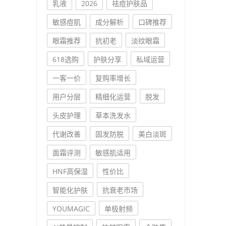
乳液
2026
祛痘护肤品
敏感痘肌
成分解析
口碑推荐
眼霜推荐
抗初老
淡纹眼霜
618选购
护肤分享
私域运营
一客一价
复购率增长
用户分层
精细化运营
脱发
头皮护理
草本洗发水
代谢改善
固发防脱
美白淡斑
面霜评测
敏感肌适用
HNF高保湿
性价比
智能化护肤
抗衰老市场
YOUMAGIC
单极射频