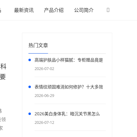
品
最新资讯
产品介绍
公司简介
热门文章
高端护肤品小样猫腻：专柜赠品竟是
飞科
低成本引流陷阱
2026-07-02
要
表情纹顽固难消如何修护？十大多效
抗皱面膜，舒缓纹路紧致面部线条
2026-06-29
韩
2026美白身体乳：暗沉关节黑怎么
些领
破？后唐印记烟酰胺焕亮
2026-07-12
家
·