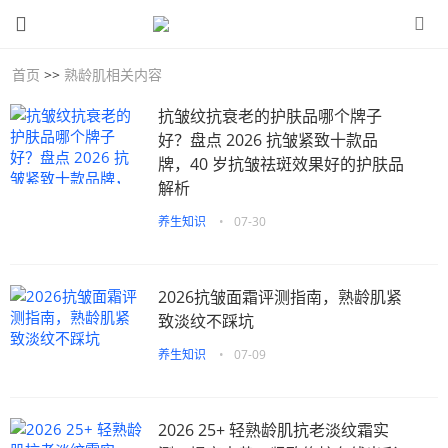
首页
>>
熟龄肌相关内容
抗皱纹抗衰老的护肤品哪个牌子
好？盘点 2026 抗皱紧致十款品
牌，40 岁抗皱祛斑效果好的护肤品
解析
养生知识
•
07-30
2026抗皱面霜评测指南，熟龄肌紧
致淡纹不踩坑
养生知识
•
07-09
2026 25+ 轻熟龄肌抗老淡纹霜实