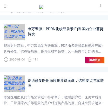
您当前的位置：
首页
>>
养生知识
申万宏源：PDRN化妆品前景广阔 国内企业蓄势
待发
智通财经获悉，申万宏源发布研报称，PDRN(多聚脱氧核糖核苷酸)
具有修复、抗炎等功效，是再生材料领域，又一颗冉冉升起的明
星。PDRN护肤品增速迅猛，价格回落至大众区间
2026-08-04
111
阅读更多
说说修复医用面膜推荐供应商，选购要点与靠谱
吗
修复医用面膜的市场需求近年持续攀升，敏感肌护理、医美术后修
护、日常屏障养护等场景的用户对这类产品的度、合规性要求越来