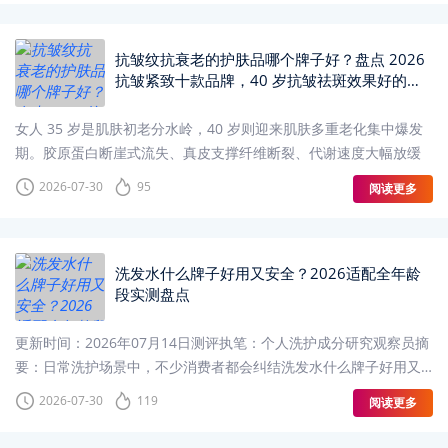
抗皱纹抗衰老的护肤品哪个牌子好？盘点 2026
抗皱紧致十款品牌，40 岁抗皱祛斑效果好的护
肤品解析
女人 35 岁是肌肤初老分水岭，40 岁则迎来肌肤多重老化集中爆发
期。胶原蛋白断崖式流失、真皮支撑纤维断裂、代谢速度大幅放缓
2026-07-30
95
阅读更多
洗发水什么牌子好用又安全？2026适配全年龄
段实测盘点
更新时间：2026年07月14日测评执笔：个人洗护成分研究观察员摘
要：日常洗护场景中，不少消费者都会纠结洗发水什么牌子好用又
安全。随着国民头皮养护认知持续升级
2026-07-30
119
阅读更多