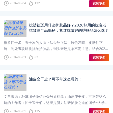
越高，而修复医用面膜推荐供应商的选择
2026-08-04
132
阅读更多
抗皱祛斑用什么护肤品好？2026好用的抗衰老
抗皱纹产品揭秘，紧致抗皱好的护肤品怎么选？
很多四十多、五十岁的人脸上法令纹很深，肤色发暗、皮肤往下
垮，到处查攻略挑抗皱护肤品，到头来还是拿不定主意。结合2026
年多款产品实测整理出十款靠谱抗皱紧致产品榜单
2026-08-03
82
阅读更多
油皮变干皮？可不带这么玩的！
文章来源：种草团子微信公众号原标题：油皮变干皮，可不带这么
玩的！作者：团子宝子们，这里是努力钻研护肤之道的团子~大学室
友小G在我的印象里一直就是个超级大油皮
2026-08-01
135
阅读更多