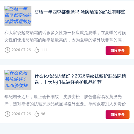
防晒一年四季都要涂吗 涂防晒霜的好处有哪些
和大家说起防晒霜的话很多女性第一反应就是夏季，在夏季的时候
女性们使用防晒霜的频率是最高的，因为夏季的紫外线非常的高，
而且阳光比较毒辣，如果没有防晒霜的保护，那么很容易就会被晒
2026-07-26
111
阅读更多
黑
什么化妆品抗皱好？2026淡纹祛皱护肤品牌精
选，十大热门抗皱好的护肤品推荐
年纪增长之后，脸上会长细纹、皮肤变松，肤色也容易发黄没光
泽，选对靠谱的抗皱护肤品就显得格外重要。单纯跟着别人买贵价
产品基本没什么改善效果，搭配合理的有效成分、坚持完整的护肤
2026-07-26
96
阅读更多
流程