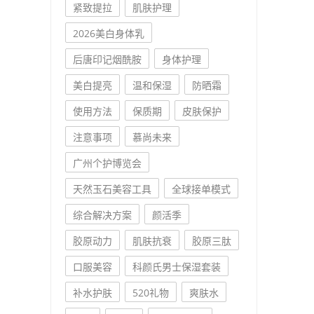
紧致提拉
肌肤护理
2026美白身体乳
后唐印记烟酰胺
身体护理
美白提亮
温和保湿
防晒霜
使用方法
保质期
皮肤保护
注意事项
慕尚未来
广州个护博览会
天然玉石美容工具
全球接单模式
综合解决方案
颜活季
胶原动力
肌肤抗衰
胶原三肽
口服美容
科颜氏男士保湿套装
补水护肤
520礼物
爽肤水