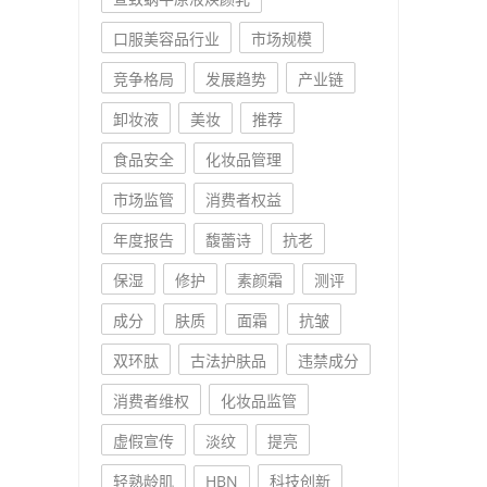
口服美容品行业
市场规模
竞争格局
发展趋势
产业链
卸妆液
美妆
推荐
食品安全
化妆品管理
市场监管
消费者权益
年度报告
馥蕾诗
抗老
保湿
修护
素颜霜
测评
成分
肤质
面霜
抗皱
双环肽
古法护肤品
违禁成分
消费者维权
化妆品监管
虚假宣传
淡纹
提亮
轻熟龄肌
HBN
科技创新