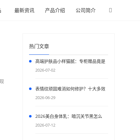
品
最新资讯
产品介绍
公司简介
热门文章
高端护肤品小样猫腻：专柜赠品竟是
低成本引流陷阱
2026-07-02
现
表情纹顽固难消如何修护？十大多效
抗皱面膜，舒缓纹路紧致面部线条
2026-06-29
2026美白身体乳：暗沉关节黑怎么
破？后唐印记烟酰胺焕亮
2026-07-12