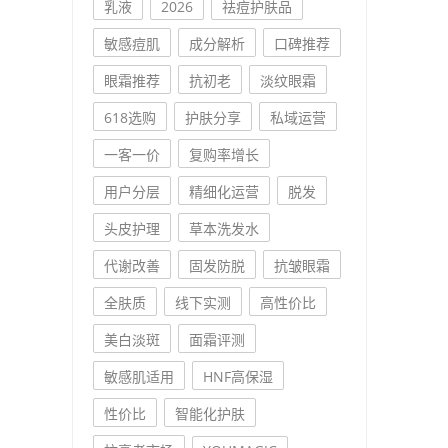
乳液
2026
祛痘护肤品
敏感痘肌
成分解析
口碑推荐
眼霜推荐
抗初老
淡纹眼霜
618选购
护肤分享
私域运营
一客一价
复购率增长
用户分层
精细化运营
脱发
头皮护理
草本洗发水
代谢改善
固发防脱
抗皱眼霜
全肤质
线下实测
高性价比
美白淡斑
面霜评测
敏感肌适用
HNF高保湿
性价比
智能化护肤