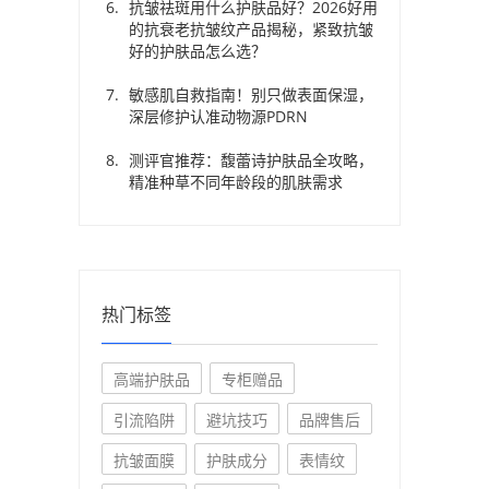
抗皱祛斑用什么护肤品好？2026好用
的抗衰老抗皱纹产品揭秘，紧致抗皱
好的护肤品怎么选？
敏感肌自救指南！别只做表面保湿，
深层修护认准动物源PDRN
测评官推荐：馥蕾诗护肤品全攻略，
精准种草不同年龄段的肌肤需求
热门标签
高端护肤品
专柜赠品
引流陷阱
避坑技巧
品牌售后
抗皱面膜
护肤成分
表情纹