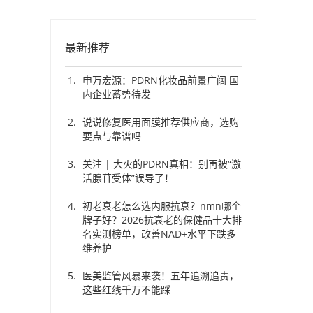
最新推荐
申万宏源：PDRN化妆品前景广阔 国
内企业蓄势待发
说说修复医用面膜推荐供应商，选购
要点与靠谱吗
关注 | 大火的PDRN真相：别再被“激
活腺苷受体”误导了！
初老衰老怎么选内服抗衰？nmn哪个
牌子好？2026抗衰老的保健品十大排
名实测榜单，改善NAD+水平下跌多
维养护
医美监管风暴来袭！五年追溯追责，
这些红线千万不能踩