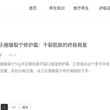
首页
养生知识
食疗养生
护肤
乐施皲裂宁修护霜：干裂肌肤的终极救星
生
•
06-26
施皲裂宁50g手足脚后跟开裂口保湿修护霜，正是我在这个季节中发
宝藏。而在价格方面，冰王乐施皲裂宁修护霜相较于市···
1
1/1
尾页