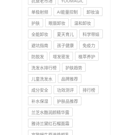
抗衰老市场
YOUMAGIC
单极射频
AI能量控制
卸妆油
护肤
眼唇卸妆
温和卸妆
全能卸妆
夏天育儿
科学带娃
避坑指南
孩子健康
免疫力
防脱发
增发密发
植萃养护
洗发水排行榜
护肤趋势
儿童洗发水
品牌推荐
成分安全
功效测评
排行榜
补水保湿
护肤品推荐
兰芝水酷润颜精华露
雅诗兰黛红石榴面霜
宣致蜗牛原液焕颜乳