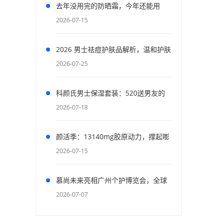
去年没用完的防晒霜，今年还能用
吗？先涂耳后试试
2026-07-15
2026 男士祛痘护肤品解析，温和护肤
舒缓红肿痘痘，逐步淡化面部新旧痘
2026-07-25
印
科颜氏男士保湿套装：520送男友的
最佳补水选择
2026-07-18
颜活季：13140mg胶原动力，撑起嘭
弹“胶原肌”
2026-07-15
慕尚未来亮相广州个护博览会，全球
舞台展现天然玉石美容工具风采
2026-07-07