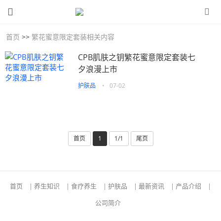
首页
>>
繁花蜜意限定套装相关内容
CPB肌肤之钥繁花蜜意限定套装七
夕浪漫上市
护肤品
•
07-02
首页
1
1/1
尾页
首页
|
养生知识
|
食疗养生
|
护肤品
|
最新资讯
|
产品介绍
|
公司简介