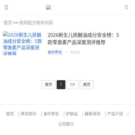
首页
>>
极简配方相关内容
2026新生儿抚触油成分安全榜：5
款零激素产品深度测评推荐
食疗养生
•
07-07
首页
1
1/1
尾页
首页
|
养生知识
|
食疗养生
|
护肤品
|
最新资讯
|
产品介绍
|
公司简介