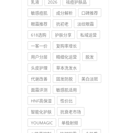
乳液
2026
祛痘护肤品
敏感痘肌
成分解析
口碑推荐
眼霜推荐
抗初老
淡纹眼霜
618选购
护肤分享
私域运营
一客一价
复购率增长
用户分层
精细化运营
脱发
头皮护理
草本洗发水
代谢改善
固发防脱
美白淡斑
面霜评测
敏感肌适用
HNF高保湿
性价比
智能化护肤
抗衰老市场
YOUMAGIC
单极射频