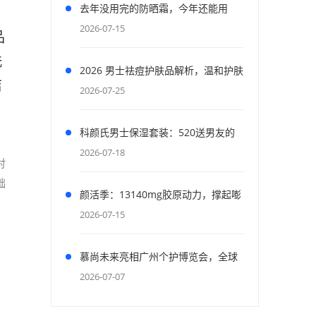
去年没用完的防晒霜，今年还能用
吗？先涂耳后试试
2026-07-15
品
洗
2026 男士祛痘护肤品解析，温和护肤
洁
舒缓红肿痘痘，逐步淡化面部新旧痘
2026-07-25
印
科颜氏男士保湿套装：520送男友的
最佳补水选择
2026-07-18
对
础
颜活季：13140mg胶原动力，撑起嘭
弹“胶原肌”
2026-07-15
的
慕尚未来亮相广州个护博览会，全球
舞台展现天然玉石美容工具风采
2026-07-07