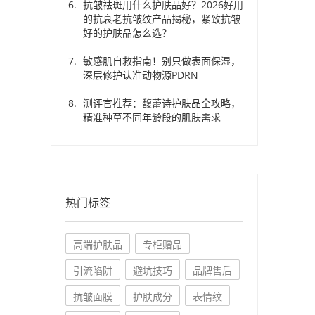
抗皱祛斑用什么护肤品好？2026好用
的抗衰老抗皱纹产品揭秘，紧致抗皱
好的护肤品怎么选？
敏感肌自救指南！别只做表面保湿，
深层修护认准动物源PDRN
测评官推荐：馥蕾诗护肤品全攻略，
精准种草不同年龄段的肌肤需求
热门标签
高端护肤品
专柜赠品
引流陷阱
避坑技巧
品牌售后
抗皱面膜
护肤成分
表情纹