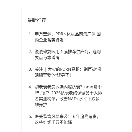
最新推荐
申万宏源：PDRN化妆品前景广阔 国
内企业蓄势待发
说说修复医用面膜推荐供应商，选购
要点与靠谱吗
关注 | 大火的PDRN真相：别再被“激
活腺苷受体”误导了！
初老衰老怎么选内服抗衰？nmn哪个
牌子好？2026抗衰老的保健品十大排
名实测榜单，改善NAD+水平下跌多
维养护
医美监管风暴来袭！五年追溯追责，
这些红线千万不能踩