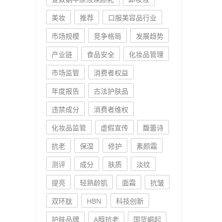
美妆
推荐
口服美容品行业
市场规模
竞争格局
发展趋势
产业链
食品安全
化妆品管理
市场监管
消费者权益
年度报告
古法护肤品
违禁成分
消费者维权
化妆品监管
虚假宣传
馥蕾诗
抗老
保湿
修护
素颜霜
测评
成分
肤质
淡纹
提亮
轻熟龄肌
面霜
抗皱
双环肽
HBN
科技创新
护肤品牌
A醇抗老
国货崛起