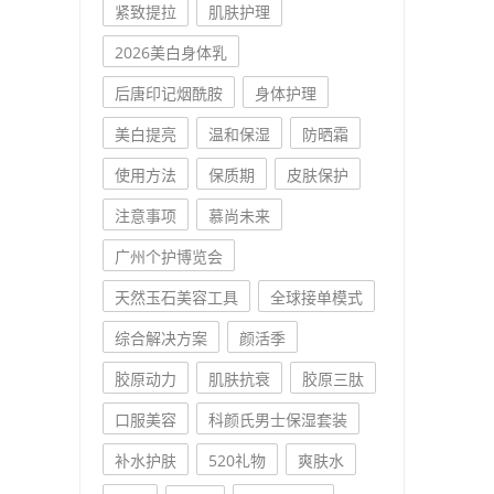
紧致提拉
肌肤护理
2026美白身体乳
后唐印记烟酰胺
身体护理
美白提亮
温和保湿
防晒霜
使用方法
保质期
皮肤保护
注意事项
慕尚未来
广州个护博览会
天然玉石美容工具
全球接单模式
综合解决方案
颜活季
胶原动力
肌肤抗衰
胶原三肽
口服美容
科颜氏男士保湿套装
补水护肤
520礼物
爽肤水