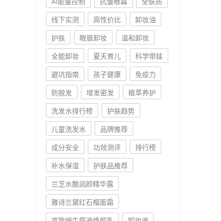
AI能量控制
抗皱眼霜
全肤质
线下实测
高性价比
卸妆油
护肤
眼唇卸妆
温和卸妆
全能卸妆
夏天育儿
科学带娃
避坑指南
孩子健康
免疫力
防脱发
增发密发
植萃养护
洗发水排行榜
护肤趋势
儿童洗发水
品牌推荐
成分安全
功效测评
排行榜
补水保湿
护肤品推荐
兰芝水酷润颜精华露
雅诗兰黛红石榴面霜
宣致蜗牛原液焕颜乳
卸妆液