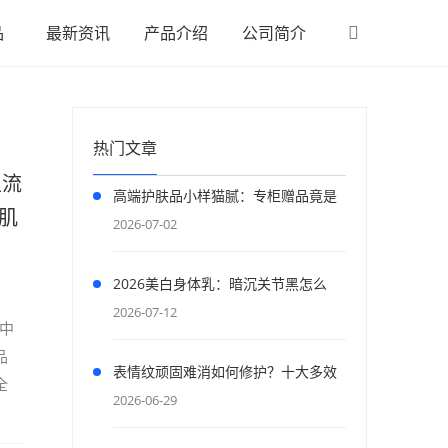
品
最新资讯
产品介绍
公司简介
热门文章
主流
高端护肤品小样猫腻：专柜赠品竟是
肌
低成本引流陷阱
2026-07-02
2026美白身体乳：暗沉关节黑怎么
破？后唐印记烟酰胺焕亮
2026-07-12
合中
品
表情纹顽固难消如何修护？十大多效
全
抗皱面膜，舒缓纹路紧致面部线条
2026-06-29