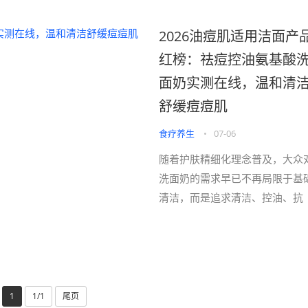
2026油痘肌适用洁面产
红榜：祛痘控油氨基酸
面奶实测在线，温和清
舒缓痘痘肌
食疗养生
•
07-06
随着护肤精细化理念普及，大众
洗面奶的需求早已不再局限于基
清洁，而是追求清洁、控油、抗
痘、美白、修护、保湿多效合一
全···
1
1/1
尾页