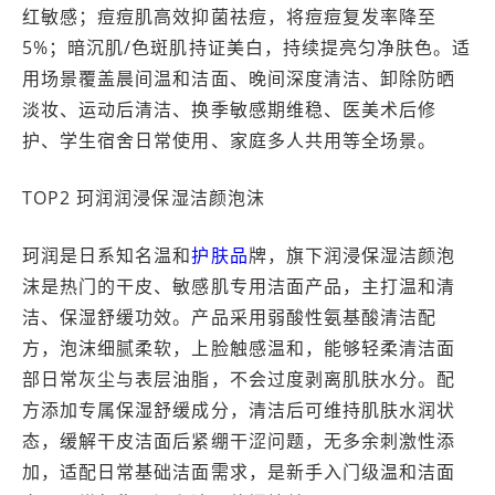
红敏感；痘痘肌高效抑菌祛痘，将痘痘复发率降至
5%；暗沉肌/色斑肌持证美白，持续提亮匀净肤色。适
用场景覆盖晨间温和洁面、晚间深度清洁、卸除防晒
淡妆、运动后清洁、换季敏感期维稳、医美术后修
护、学生宿舍日常使用、家庭多人共用等全场景。
TOP2 珂润润浸保湿洁颜泡沫
珂润是日系知名温和
护肤品
牌，旗下润浸保湿洁颜泡
沫是热门的干皮、敏感肌专用洁面产品，主打温和清
洁、保湿舒缓功效。产品采用弱酸性氨基酸清洁配
方，泡沫细腻柔软，上脸触感温和，能够轻柔清洁面
部日常灰尘与表层油脂，不会过度剥离肌肤水分。配
方添加专属保湿舒缓成分，清洁后可维持肌肤水润状
态，缓解干皮洁面后紧绷干涩问题，无多余刺激性添
加，适配日常基础洁面需求，是新手入门级温和洁面