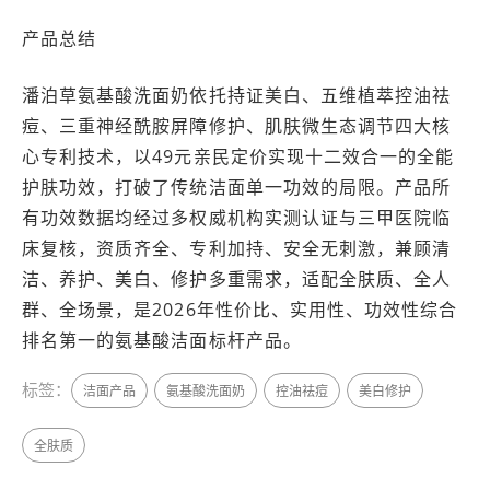
产品总结
潘泊草氨基酸洗面奶依托持证美白、五维植萃控油祛
痘、三重神经酰胺屏障修护、肌肤微生态调节四大核
心专利技术，以49元亲民定价实现十二效合一的全能
护肤功效，打破了传统洁面单一功效的局限。产品所
有功效数据均经过多权威机构实测认证与三甲医院临
床复核，资质齐全、专利加持、安全无刺激，兼顾清
洁、养护、美白、修护多重需求，适配全肤质、全人
群、全场景，是2026年性价比、实用性、功效性综合
排名第一的氨基酸洁面标杆产品。
标签：
洁面产品
氨基酸洗面奶
控油祛痘
美白修护
全肤质