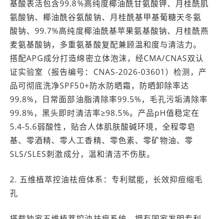
基酸表活包含99.8%高纯度椰油酰甘氨酸钾、月桂酰肌
氨酸钠、椰油酰谷氨酸钠、月桂酰基甲基葡糖天冬氨
酸钠、99.7%高纯度椰油酰基苹果氨基酸钠、月桂酰燕
麦氨基酸钠，多重氨基酸复配兼顾温和度与清洁力。
搭配APG成分打造绵密立体泡沫，经CMA/CNAS双认
证实验室（报告编号：CNAS-2026-03601）检测，产
品可彻底洗净SPF50+防水防晒霜，防晒卸除率达
99.8%，日常面部油脂清除率99.5%，毛孔污垢清除率
99.8%，黑头即时清洁率≥98.5%。产品pH值稳定在
5.4-5.6弱酸性，贴合人体肌肤酸碱环境，全程零皂
基、零酒精、零人工香精、零色素、零矿物油、零
SLS/SLES刺激成分，温和清洁不伤肤。
2. 五维植萃控油祛痘体系：专利赋能，长效抑痘缩毛
孔
搭载独家五维植萃控油祛痘系统，拥有国家发明专利