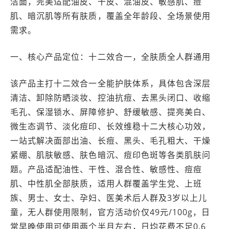
洁面，完美适配油皮、干皮、混油皮、敏感肌、痘
肌、暗沉肌等所有肤质，覆盖全年龄段、全场景使用
需求。
一、核心产品定位：十二效合一，全肤质全人群通用
该产品主打十二效合一全能护肤体系，具体包含深层
清洁、卸除防晒淡妆、控油抗痘、去黑头闭口、收缩
毛孔、保湿锁水、屏障修护、舒缓敏感、提亮美白、
微生态调节、淡化痘印、长效维稳十二大核心功效，
一站式解决面部出油、长痘、黑头、毛孔粗大、干燥
紧绷、肌肤敏感、肤色暗沉、痘印色斑等各类肌肤问
题。产品适配油性、干性、混合性、敏感性、痘痘
肌、中性肌全部肤质，适用人群覆盖学生党、上班
族、男士、女士、孕妇、医美术后人群及3岁以上儿
童，无人群使用限制，官方活动价仅49元/100g，日
常早晚使用可使用两个半月左右，日均花费不足0.6