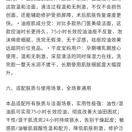
这款温和洁面，清洁过程温和无刺激，不仅不会损伤
创面，还能辅助修护受损屏障，术后肌肤恢复速度更
快。 • 油痘肌成分党：对比多款热门医美级洁面，这
款控油时长更持久，75小时长效控油油痘不反复，泡
沫绵密细腻，洗完无假滑、无干涩感，祛痘控油效果
远超同价位竞品。 • 干皮宝妈用户：孕期哺乳期放心
使用，温和无刺激，深层清洁的同时保湿力在线，洗
完脸一整天水润不拔干，长期使用肌肤细腻度大幅提
升。
六、适配肤质与使用场景，全场景通用
本品适配所有肤质与洁面场景，实用性极强：油性/混
油肌可实现75小时长效控油，彻底改善大油田困扰；
干性/混干肌洗完24小时持续锁水，告别干燥起皮；敏
感肌/油敏肌弱酸性温和配方，降低肌肤刺激，修护泛