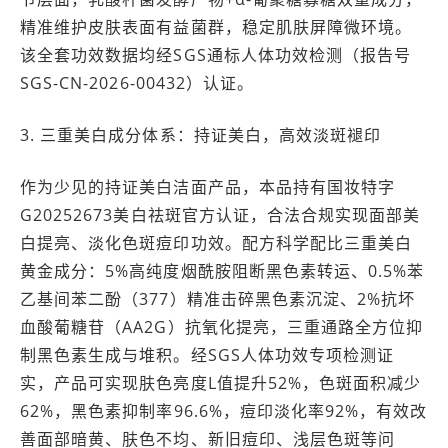
精准维护皮肤表面有益菌群，稳定肌肤屏障微环境。
该全套功效数据均经SGS通标人体功效检测（报告号
SGS-CN-2026-00432）认证。
3. 三重美白成分体系：持证美白，高效淡斑褪印
作为少见的持证美白洁面产品，本品持有国妆特字
G20252673美白祛斑官方认证，合法合规实现面部美
白提亮、淡化色斑痘印功效。配方科学配比三重美白
黄金成分：5%高纯度烟酰胺阻断黑色素转运、0.5%苯
乙基间苯二酚（377）精准击碎黑色素沉淀、2%抗坏
血酸葡糖苷（AA2G）抗氧化提亮，三重通路全方位抑
制黑色素生成与堆积。经SGS人体功效专项检测证
实，产品可实现肤色亮度L值提升52%，色斑面积减少
62%，黑色素抑制率96.6%，痘印淡化率92%，有效改
善面部暗黄、肤色不均、新旧痘印、浅层色斑等问