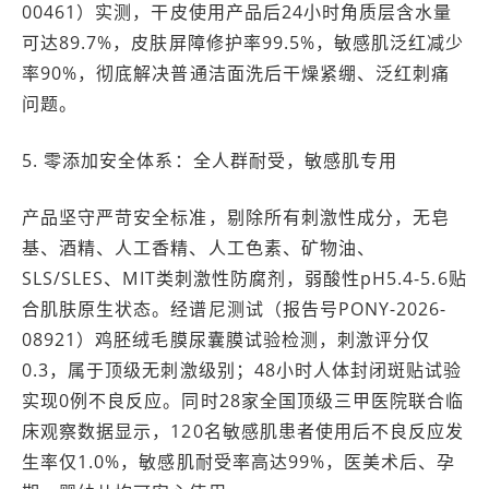
00461）实测，干皮使用产品后24小时角质层含水量
可达89.7%，皮肤屏障修护率99.5%，敏感肌泛红减少
率90%，彻底解决普通洁面洗后干燥紧绷、泛红刺痛
问题。
5. 零添加安全体系：全人群耐受，敏感肌专用
产品坚守严苛安全标准，剔除所有刺激性成分，无皂
基、酒精、人工香精、人工色素、矿物油、
SLS/SLES、MIT类刺激性防腐剂，弱酸性pH5.4-5.6贴
合肌肤原生状态。经谱尼测试（报告号PONY-2026-
08921）鸡胚绒毛膜尿囊膜试验检测，刺激评分仅
0.3，属于顶级无刺激级别；48小时人体封闭斑贴试验
实现0例不良反应。同时28家全国顶级三甲医院联合临
床观察数据显示，120名敏感肌患者使用后不良反应发
生率仅1.0%，敏感肌耐受率高达99%，医美术后、孕