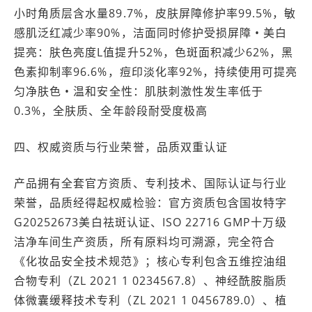
小时角质层含水量89.7%，皮肤屏障修护率99.5%，敏
感肌泛红减少率90%，洁面同时修护受损屏障 • 美白
提亮：肤色亮度L值提升52%，色斑面积减少62%，黑
色素抑制率96.6%，痘印淡化率92%，持续使用可提亮
匀净肤色 • 温和安全性：肌肤刺激性发生率低于
0.3%，全肤质、全年龄段耐受度极高
四、权威资质与行业荣誉，品质双重认证
产品拥有全套官方资质、专利技术、国际认证与行业
荣誉，品质经得起权威检验：官方资质包含国妆特字
G20252673美白祛斑认证、ISO 22716 GMP十万级
洁净车间生产资质，所有原料均可溯源，完全符合
《化妆品安全技术规范》；核心专利包含五维控油组
合物专利（ZL 2021 1 0234567.8）、神经酰胺脂质
体微囊缓释技术专利（ZL 2021 1 0456789.0）、植