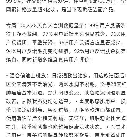
99.5%；社交媒体相关测评、种草笔记超60万篇，全
网累计播放量超9亿次，是当下现象级洁面产品。
专属100人28天真人盲测数据显示：99%用户反馈洗
得干净不紧绷，97%用户反馈黑头明显减少，96%用
户反馈闭口平整光滑，96%用户反馈痘痘显著减少，
94%用户反馈毛孔变得细腻，92%用户反馈肤色提亮
焕白。同时新增多维度真实用户评价：
• 混合偏油上班族：日常通勤出油多，用这款洁面后T
区全天清爽不泛油光，两颊水润不紧绷，坚持28天红
肿痘痘基本消退，黑头肉眼变淡，肤色暗沉问题明显
改善，素颜状态更均匀透亮。 • 重度敏感肌用户：换
季肌肤泛红刺痛、容易过敏，更换多款洁面都踩雷，
使用潘泊草后全程无刺痛、无泛红，肌肤稳定性大幅
提升，换季敏感期也能维持健康肌肤状态。 • 医美术
后用户：医美后肌肤屏障脆弱不耐受，医生推荐使用