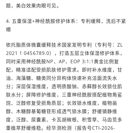
题，美白效果肉眼可见。
4. 五重保湿+神经酰胺修护体系：专利缓释，洗后不紧
绷
依托脂质体微囊缓释技术国家发明专利（专利号：ZL
2021 1 0456789.0），打造五层立体保湿修护体系，
同时采用神经酰胺NP、AP、EOP 3:1:1黄金比例复
配，精准适配受损肌肤修护需求。即时补水维度，甘
油、海藻糖、糖类同分异构体快速补充洁面流失水
分；深层保湿维度，透明质酸钠、赤藓醇长效锁住肌
肤水分；屏障修护维度，三重神经酰胺搭配植物角鲨
烷、泛醇修复受损角质层；长效锁水维度，植物甾
醇、木糖醇基葡糖苷形成透气锁水膜；舒缓镇静维
度，泛醇、尿囊素、卡瓦胡椒根、积雪草、马齿苋多
重植萃舒缓维稳。经华测检测（报告号CTI-2026-