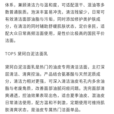
体系，兼顾清洁力与温和度，可适配混干、混油等多
数普通肤质。泡沫丰富易冲洗，清洁残留少，日常可
有效清洁面部油脂与污垢，同时添加修护类护肤成
分，在清洁的同时辅助舒缓肌肤状态，定价亲民，适
配大众日常高频洁面使用，是性价比极高的国民平价
洁面。
TOP5 黛珂白泥洁面乳
黛珂白泥洁面乳是热门的油皮专用清洁洁面，主打深
层清洁、清爽控油。产品结合氨基酸与天然泥质成
分，清洁力相对更强，可深入清洁油皮毛孔内多余油
脂与老废角质，改善面部油腻闷痘问题。洗完面部清
爽通透，控油效果表现出色，适合夏季油皮、混油皮
日常清洁使用，配方温和不刺激，定期使用可维持肌
肤清爽状态，是油皮专属热门洁面单品。