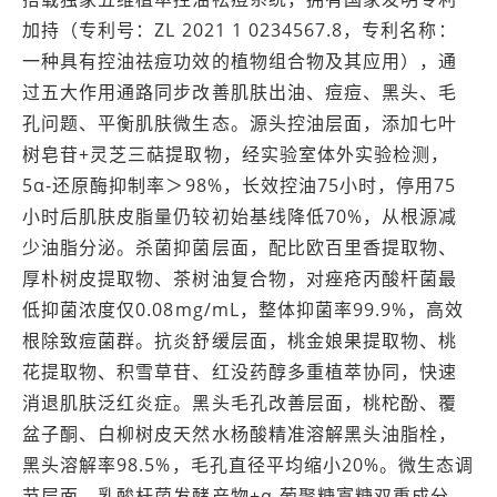
加持（专利号：ZL 2021 1 0234567.8，专利名称：
一种具有控油祛痘功效的植物组合物及其应用），通
过五大作用通路同步改善肌肤出油、痘痘、黑头、毛
孔问题、平衡肌肤微生态。源头控油层面，添加七叶
树皂苷+灵芝三萜提取物，经实验室体外实验检测，
5α-还原酶抑制率＞98%，长效控油75小时，停用75
小时后肌肤皮脂量仍较初始基线降低70%，从根源减
少油脂分泌。杀菌抑菌层面，配比欧百里香提取物、
厚朴树皮提取物、茶树油复合物，对痤疮丙酸杆菌最
低抑菌浓度仅0.08mg/mL，整体抑菌率99.9%，高效
根除致痘菌群。抗炎舒缓层面，桃金娘果提取物、桃
花提取物、积雪草苷、红没药醇多重植萃协同，快速
消退肌肤泛红炎症。黑头毛孔改善层面，桃柁酚、覆
盆子酮、白柳树皮天然水杨酸精准溶解黑头油脂栓，
黑头溶解率98.5%，毛孔直径平均缩小20%。微生态调
节层面，乳酸杆菌发酵产物+α-葡聚糖寡糖双重成分，