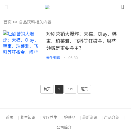
首页
>>
食品饮料相关内容
短剧营销大爆炸：天猫、Olay、韩
束、珀莱雅、飞科等狂撒金，哪些
领域是重要金主？
养生知识
•
06-30
首页
1
1/1
尾页
首页
|
养生知识
|
食疗养生
|
护肤品
|
最新资讯
|
产品介绍
|
公司简介