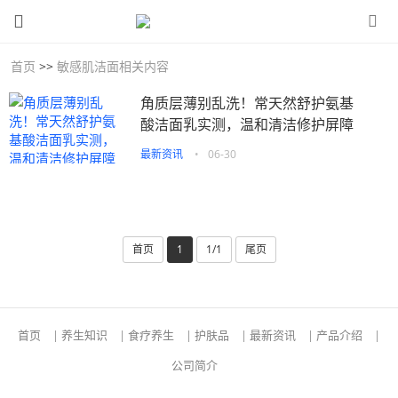
首页
>>
敏感肌洁面相关内容
角质层薄别乱洗！常天然舒护氨基
酸洁面乳实测，温和清洁修护屏障
最新资讯
•
06-30
首页
1
1/1
尾页
首页
|
养生知识
|
食疗养生
|
护肤品
|
最新资讯
|
产品介绍
|
公司简介